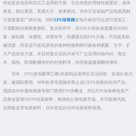
特别是在包装和其它工业用材方面，它比传统的用材性能更好，成本
更低，档次更高，美观大方，效果更佳。另外它在农副产品包装用材
方面更显其广阔天地。同时
EPE珍珠棉
发泡片材还可以进行深加工，
只需配制珍珠棉复膜机、复合机即可，在EPE片材的表面覆合HDPE
膜，镀铝膜、涂塑纸、涂塑布等，经覆膜后的EPE片板，不但提高机
械强度，而且还可提高原有的各种性能和附印刷各种图案、文字、扩
大产品宣传力度。并且对复合后的片材可广泛应用到箱内衬、救生
衣、隔热、防潮帐棚等的内衬垫料等，经济效益随着翻倍增长。
另外，EPS(发泡聚苯乙烯)包装制品使用后无法回收，造成白色污
染，被国际禁用。98年欧美等国颁布禁止进口EPS包装的任何产品，
我国在99年颁布铁路等部门禁用EPS快餐盒，所以EPE珍珠棉包装产
品将全面替代EPS包装材料，将很快占领包装市场，并可能替代纸、
瓦楞板盒等包装材料，且外形也比任何包装材料美观。