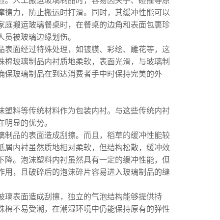
险。人工搬运玻璃制品时，容易因失手、碰撞等原
摩擦力，防止搬运时打滑。同时，其缓冲性能可以
家庭搬运玻璃餐桌时，在餐桌的边角和表面包裹珍
人员被玻璃边缘划伤。
品表面经过特殊处理，如镀膜、彩绘、雕花等，这
珠棉玻璃制品内衬质地柔软，表面光滑，与玻璃制
确保玻璃制品在到达消费者手中时保持完美的外
沫塑料等传统材料作为包装内衬。与这些传统内衬
在明显的优势。
璃制品的表面造成刮擦。而且，稻草的缓冲性能较
纸屑内衬虽然质地相对柔软，但结构松散，缓冲效
下降。泡沫塑料内衬虽然具有一定的缓冲性能，但
作用，且破碎后的泡沫碎片容易进入玻璃制品的缝
玻璃表面造成刮擦，独立的气泡结构能够提供持
珠棉不易受潮，在潮湿环境中仍能保持原有的弹性