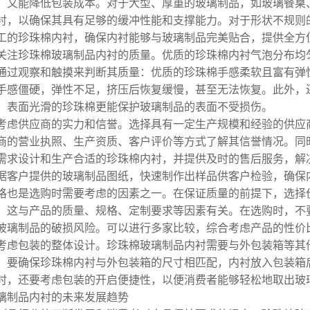
，又能降低包装成本。对于大型、厚重的玻璃制品，如玻璃餐桌
衬，以确保其具有足够的缓冲性能和支撑能力。对于形状不规则
工的珍珠棉内衬，确保内衬能够与玻璃制品完美贴合，提供全方
关注珍珠棉玻璃制品内衬的质量。优质的珍珠棉内衬气泡分布均
通过观察和触摸来判断其质量：优质的珍珠棉手感柔软且富有弹
手感僵硬，弹性不足，挤压后恢复缓慢，甚至无法恢复。此外，
，表面光滑的珍珠棉更能保护玻璃制品的表面不受损伤。
考虑供应商的实力和信誉。选择具有一定生产规模和经验的供应
商的营业执照、生产资质、客户评价等方式了解其信誉情况。同
需求设计和生产合适的珍珠棉内衬，并提供及时的售后服务，解
据客户提供的玻璃制品图纸，快速制作出样品供客户检验，确保
格也是选购时需要考虑的因素之一。在保证质量的前提下，选择
，这与产品的质量、规格、定制要求等因素有关。在选购时，不
玻璃制品的破损风险。可以进行多家比较，综合考虑产品的性价
考虑包装的整体设计。珍珠棉玻璃制品内衬需要与外包装箱等其
，要确保珍珠棉内衬与外包装箱的尺寸相匹配，内衬放入包装箱
时，还要考虑包装的开启便捷性，以便消费者能够轻松地取出玻
璃制品内衬的未来发展趋势