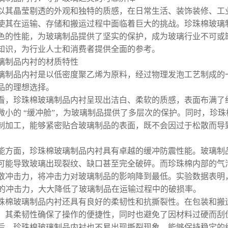
以其晶莹剔透的外观和独特的质感，在日常生活、装饰装修、工
使其在运输、存储和搬运过程中面临着巨大的挑战。珍珠棉玻璃
色的性能，为玻璃制品提供了坚实的保护，成为玻璃行业不可或
知识，为行业人士和消费者提供全面的参考。
璃制品内衬的材质特性
璃制品内衬是以低密度聚乙烯为原料，经过物理发泡工艺制成的
品的理想选择。
看，珍珠棉玻璃制品内衬呈现出洁白、柔软的质感，表面布满了
微小的 “缓冲舱”，为玻璃制品提供了多层次的保护。同时，珍
制加工，能够紧密贴合玻璃制品的表面，既不会因过于松散而导
能方面，珍珠棉玻璃制品内衬具有卓越的缓冲防震性能。玻璃制
可能导致玻璃出现裂纹、缺口甚至完全破碎。而珍珠棉内部的气
散冲击力，将冲击力对玻璃制品的影响降到最低。实验数据表明
以上的冲击力，大大降低了玻璃制品在运输过程中的破损率。
珠棉玻璃制品内衬还具有良好的柔韧性和抗撕裂性。在包装和搬
，其柔韧性确保了操作的便捷性，同时也避免了因材料过硬而刮
后，珍珠棉玻璃制品内衬也不易出现撕裂现象，能够保持稳定的