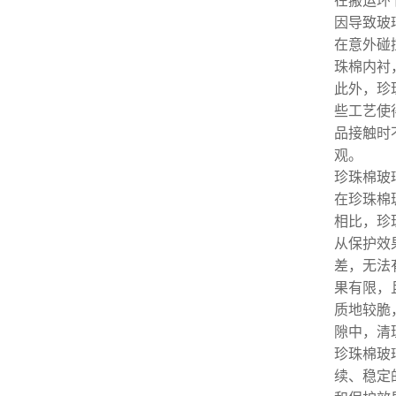
在搬运环
因导致玻
在意外碰
珠棉内衬
此外，珍
些工艺使
品接触时
观。
珍珠棉玻
在珍珠棉
相比，珍
从保护效
差，无法
果有限，
质地较脆
隙中，清
珍珠棉玻
续、稳定