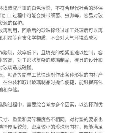
环境造成严重的白色污染，不符合现代社会的环保
和加工过程中可能会携带细菌、虫卵等，容易对玻
资源的保护。
收再利用，回收后的珍珠棉经过加工处理后可以再
氟利昂等有害化学物质，不会对大气环境造成污
作繁琐，效率低下，且填充的松紧度难以控制，容
本较高，对于形状复杂的玻璃制品，模具的设计和
对玻璃造成磕碰。
压、粘合等简单工艺快速制作出各种形状的内衬产
，在包装和取出玻璃制品时操作便捷，能够提高包
输和存储。
选购过程中，需要综合考虑多个因素，以选择到优
尺寸、重量和易碎程度各不相同，对衬垫的要求也
选择厚度较薄、密度较小的珍珠棉内衬，既能满足