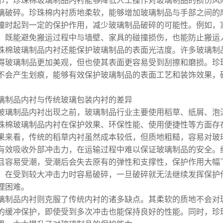
节，珍珠棉玻璃制品内衬能够降低人工操作对玻璃制品的损伤风
璃破碎。珍珠棉内衬质地柔软，能够增加玻璃制品与手部之间的
撞时起到一定的保护作用，减少玻璃制品破碎的可能性。例如，
，既能避免搬运过程中与墙壁、家具的碰撞损伤，也能防止搬运
珠棉玻璃制品内衬还能保护玻璃制品的表面光洁度。许多玻璃制
得玻璃制品更加美观，但也使其表面更容易受到刮擦和磨损。珍
不会产生划痕，能够有效保护玻璃制品的表面工艺和装饰效果，
璃制品内衬与传统玻璃包装内衬的差异
玻璃制品内衬出现之前，玻璃制品行业主要使用稻草、纸屑、泡
珠棉玻璃制品内衬在保护效果、环保性能、使用便捷性等方面存
果来看，传统的稻草内衬虽然成本较低，但质地粗糙，容易对玻
有效吸收外部冲击力，在运输过程中难以保证玻璃制品的安全。
且容易受潮，受潮后会失去原有的弹性和支撑性，保护作用大幅
，在受到较大冲击力时容易破碎，一旦破碎就无法继续发挥保护
理困难。
璃制品内衬则克服了传统内衬的诸多缺点。其柔软的质地不会对
的缓冲保护，即使受到多次冲击也能保持良好的性能。同时，珍