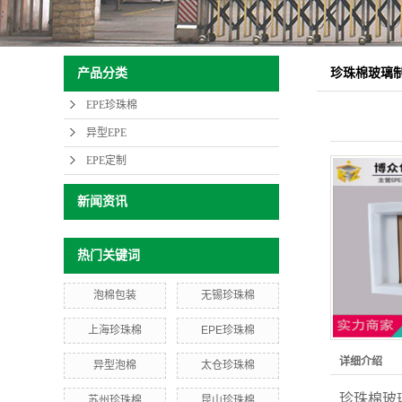
珍珠棉玻璃
产品分类
EPE珍珠棉
异型EPE
EPE定制
新闻资讯
热门关键词
泡棉包装
无锡珍珠棉
上海珍珠棉
EPE珍珠棉
详细介绍
异型泡棉
太仓珍珠棉
珍珠棉玻
苏州珍珠棉
昆山珍珠棉