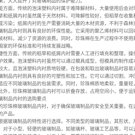
果，大大提升了对玻璃制品的保护能力。
能方面，传统的泡沫塑料内衬属于难降解材料，大量使用后会对
草和纸屑内衬虽然属于天然材料，可降解性较好，但稻草在收集
成污染；纸屑内衬的生产需要消耗大量的木材资源，不利于森林
璃制品内衬则具有良好的环保性能。它采用的聚乙烯材料可以回
装材料，减少了资源的浪费。同时，珍珠棉在生产过程中不使用
国家的环保标准和可持续发展战略。
捷性方面，传统的稻草和纸屑内衬需要人工进行填充和整理，操
护效果。泡沫塑料内衬虽然可以通过模具成型，但模具的制作成
较大，且泡沫塑料内衬质地较硬，在包装和取出玻璃制品时容易
璃制品内衬则具有良好的可塑性和加工性。它可以通过切割、冲
适应不同玻璃制品的包装需求。同时，珍珠棉质地柔软，重量轻
此外，珍珠棉玻璃制品内衬可以折叠存放，占用空间小，便于运
璃制品内衬的选购要点
的珍珠棉玻璃制品内衬，对于确保玻璃制品的安全至关重要。在
的产品。
根据玻璃制品的特性进行选择。不同类型的玻璃制品，其形状、
。对于小型、轻便的玻璃制品，如玻璃杯、玻璃工艺品等，可以