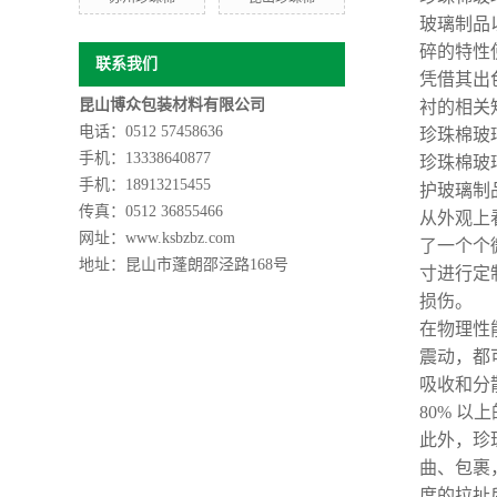
玻璃制品
碎的特性
联系我们
凭借其出
昆山博众包装材料有限公司
衬的相关
电话：0512 57458636
珍珠棉玻
手机：13338640877
珍珠棉玻
手机：
18913215455
护玻璃制
传真：0512 36855466
从外观上
网址：www.ksbzbz.com
了一个个
地址：
昆山市蓬朗邵泾路168号
寸进行定
损伤。
在物理性
震动，都
吸收和分
80% 
此外，珍
曲、包裹
度的拉扯