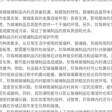
珠棉玻璃制品内衬还具备防潮、耐腐蚀的特性。玻璃制品虽然本
的金属支架、玻璃家具的金属连接件等）容易生锈，影响整体的
透，为玻璃制品及其配件提供一个干燥的环境。另外，珍珠棉化
造成腐蚀或污染，保证了玻璃制品的原有质感和光泽。
璃制品内衬对玻璃制品的保护作用
的种类繁多，从日常生活中使用的玻璃杯、玻璃碗，到装饰用的
面板等，都需要可靠的包装保护。珍珠棉玻璃制品内衬针对玻璃
节，珍珠棉玻璃制品内衬能够应对各种复杂的路况和运输环境。
变化等，都可能对玻璃制品造成威胁。珍珠棉玻璃制品内衬通过
效缓冲。例如，在运输大型玻璃幕墙时，珍珠棉内衬可以包裹在
同时吸收运输过程中的震动能量，确保玻璃幕墙在抵达目的地时
节，珍珠棉玻璃制品内衬能够为玻璃制品提供稳定的存放环境。
、湿度变化等问题。珍珠棉玻璃制品内衬具有一定的支撑性，能
变形或破碎。同时，其防潮性能可以防止玻璃制品在潮湿的仓库
精密的玻璃仪器，如实验室用的烧杯、试管等，珍珠棉内衬还可
仪器在存储过程中发生位移和碰撞。