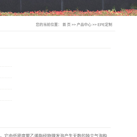
您的当前位置：
首 页
>>
产品中心
>>
EPE定制
材料。它由低密度聚乙烯脂经物理发泡产生无数的独立气泡构