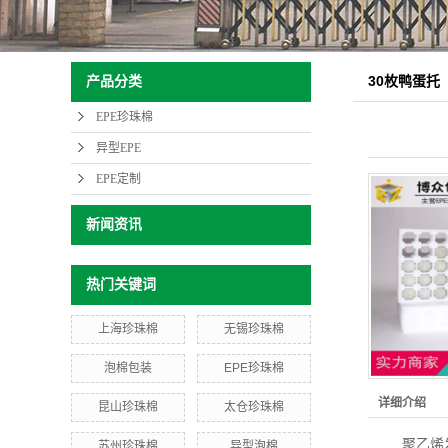
30枚鸭蛋托
产品分类
EPE珍珠棉
异型EPE
EPE定制
新闻资讯
热门关键词
上海珍珠棉
无锡珍珠棉
泡棉包装
EPE珍珠棉
详细介绍
昆山珍珠棉
太仓珍珠棉
聚乙烯
苏州珍珠棉
异型泡棉