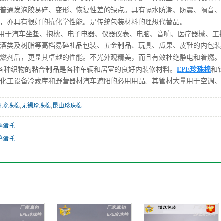
普通发泡胶易碎、变形、恢复性差的缺点。具有隔水防潮、防震、隔音、
，亦具有很好的抗化学性能。是传统包装材料的理想代替品。
用于汽车坐垫、抱枕、电子电器、仪器仪表、电脑、音响、医疗器械、工
酒类及树脂等高档易碎礼品包装、五金制品、玩具、瓜果、皮鞋的内包装
燃剂后，更显其卓越的性能。不光外观精美，而且有效杜绝静电和着燃。
和各种织物的粘合制品是各种车辆和居室的良好内装修材料。
EPE珍珠棉
和
化工设备冷藏库和野营器材汽车遮阳的必用用品。其管材大量用于空调、
州珍珠棉
,
无锡珍珠棉
,
昆山珍珠棉
鸭蛋托
鸡蛋托