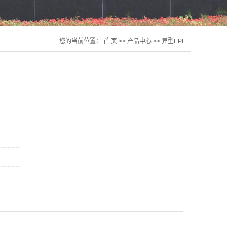
您的当前位置：
首 页
>>
产品中心
>>
异型EPE