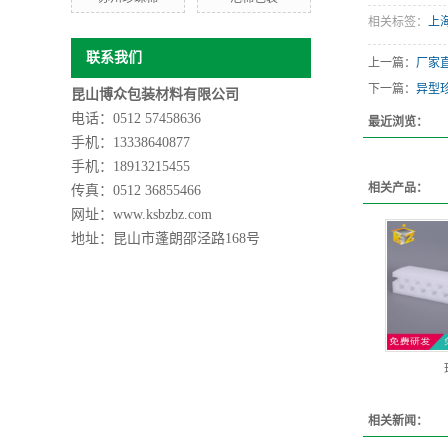
相关标签：
上
联系我们
上一篇：
厂家直
下一篇：
异型
昆山博众包装材料有限公司
电话：0512 57458636
最近浏览：
手机：13338640877
手机：
18913215455
相关产品：
传真：0512 36855466
网址：www.ksbzbz.com
地址：
昆山市蓬朗邵泾路168号
相关新闻：