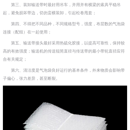
第三、装卸输送带时最好用吊车，并用并有横梁的索具平稳吊
起，避免损坏带边，切勿蛮横装卸，引起松卷甩套；
第四、不得把不同品种，不同规格型号，强度，布层数的气泡袋
连接（配组）在一起使用；
第五、输送带接头最好采用热硫化胶接，以提高可靠性，保持较
高的有效强度；输送机的传送辊简直径与传送带的最小带轮直径应符
合有关规定；
第六、清洁度是气泡袋良好运行的基本条件，外来物质会影响带
子偏心，张力差异，甚至断裂。