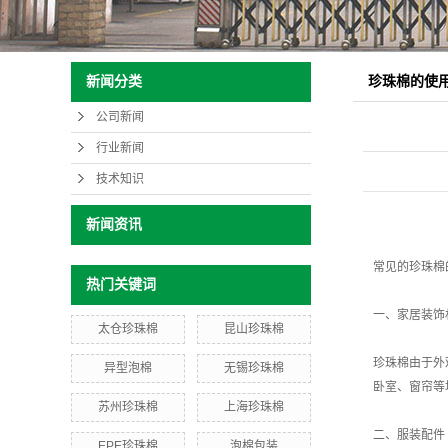
珍珠棉的使
新闻分类
公司新闻
行业新闻
技术知识
新闻资讯
常见的珍珠棉
热门关键词
一、家居装饰
太仓珍珠棉
昆山珍珠棉
珍珠棉由于外
异型泡棉
无锡珍珠棉
卧室、窗帘等
苏州珍珠棉
上海珍珠棉
二、服装配件
EPE珍珠棉
泡棉包装