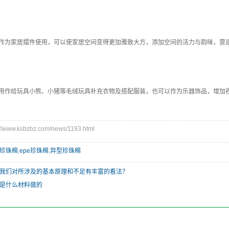
作为家居摆件使用，可以使家居空间变得更加雅致大方，添加空间的活力与韵味，营
用作给玩具小熊、小猪等毛绒玩具补充衣物及搭配服装，也可以作为乐器饰品，增加
www.ksbzbz.com/news/1193.html
珍珠棉
,
epe珍珠棉
,
异型珍珠棉
我们对所涉及的基本原理和不足有丰富的看法？
是什么材料做的