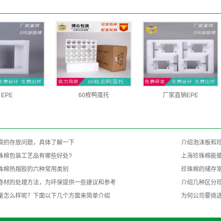
EPE
60枚鸭蛋托
厂家直销EPE
袋的存放问题，具体了解一下
介绍泡沫板和
珠棉包装工艺品有哪些好处?
上海珍珠棉能
珠棉热熔胶的六种常用类别
珍珠棉的储存常
卷材的处理方法，为环保提供一些建议和参考
介绍几种区分
量怎么样呢？下面以下几个方面来简单介绍
为何公司要挑