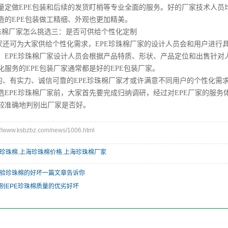
量定做EPE包装和后续的发货盯梢等专业全面的服务。好的厂家技术人员
造的EPE包装做工精细、外观也更加精美。
珍珠棉厂家怎么挑选三：是否可供给个性化定制
家还可为大家供给个性化需求，EPE珍珠棉厂家的设计人员会和用户进行
，EPE珍珠棉厂家设计人员会根据产品特质、形状、产品定位和出售针对
化服务的EPE包装厂家通常都是好的EPE包装厂家。
的、有实力、诚信可靠的EPE珍珠棉厂家才或许满意不同用户的个性化需
选EPE珍珠棉厂家前，大家首先要完成归纳调研，经过对EPE厂家的服
较准确地判别出厂家是否好。
www.ksbzbz.com/news/1006.html
珍珠棉
,
上海珍珠棉价格
,
上海珍珠棉厂家
验珍珠棉的好坏一篇文章告诉你
别EPE珍珠棉质量的优劣好坏